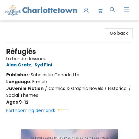
Charlottetown Bookmark
Go back
Réfugiés
La bande dessinée
Alan Gratz
,
Syd Fini
Publisher:
Scholastic Canada Ltd
Language:
French
Juvenile Fiction
/
Comics & Graphic Novels / Historical /
Social Themes
Ages 9-12
Forthcoming demand: